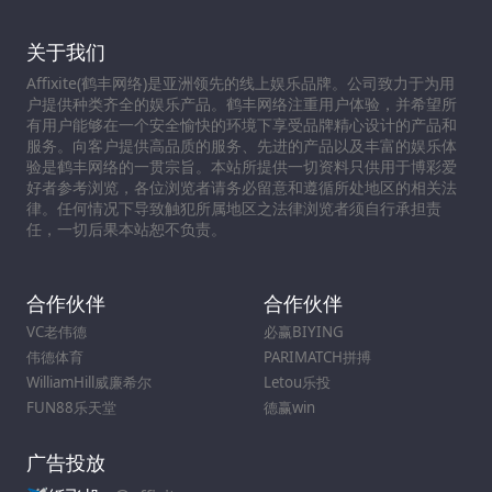
关于我们
Affixite(鹤丰网络)是亚洲领先的线上娱乐品牌。公司致力于为用
户提供种类齐全的娱乐产品。鹤丰网络注重用户体验，并希望所
有用户能够在一个安全愉快的环境下享受品牌精心设计的产品和
服务。向客户提供高品质的服务、先进的产品以及丰富的娱乐体
验是鹤丰网络的一贯宗旨。本站所提供一切资料只供用于博彩爱
好者参考浏览，各位浏览者请务必留意和遵循所处地区的相关法
律。任何情况下导致触犯所属地区之法律浏览者须自行承担责
任，一切后果本站恕不负责。
合作伙伴
合作伙伴
VC老伟德
必赢BIYING
伟德体育
PARIMATCH拼搏
WilliamHill威廉希尔
Letou乐投
FUN88乐天堂
德赢win
广告投放